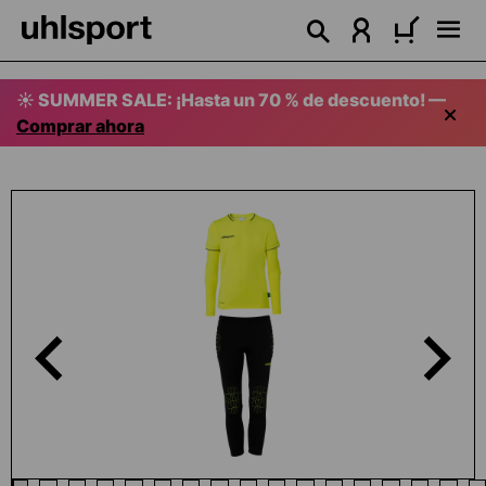
enido principal
☀️ SUMMER SALE: ¡Hasta un 70 % de descuento! —
Comprar ahora
Omitir galería de imágenes