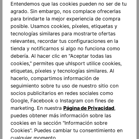
Entendemos que las cookies pueden no ser de tu
agrado. Sin embargo, nos complace ofrecerlas
Descripción
para brindarte la mejor experiencia de compra
posible. Usamos cookies, píxeles, etiquetas y
SHIRT: REACTION Sublimations-Design auf beiden
tecnologías similares para mostrarte ofertas
Ärmeln Rundhalskragen gedruckter uhlsport-
relevantes, recordar tus configuraciones en la
Schriftzug auf der linken Brustsei…
Más
tienda y notificarnos si algo no funciona como
Valoraciones
debería. Al hacer clic en "Aceptar todas las
cookies," permites que uhlsport utilice cookies,
etiquetas, píxeles y tecnologías similares. Al
hacerlo, compartimos información de
seguimiento sobre tu uso de nuestro sitio con
socios publicitarios en redes sociales como
Google, Facebook o Instagram con fines de
Omitir la galería de productos
Accessory Items
marketing. En nuestra
Página de Privacidad
,
puedes obtener más información sobre las
cookies en la sección "Información sobre
Cookies". Puedes cambiar tu consentimiento en
cualquier momento.