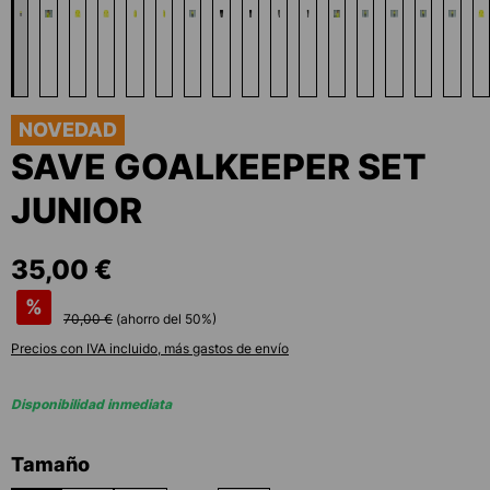
NOVEDAD
SAVE GOALKEEPER SET
JUNIOR
35,00 €
%
70,00 €
(ahorro del
50
%)
Precios con IVA incluido, más gastos de envío
Disponibilidad inmediata
Seleccione
Tamaño