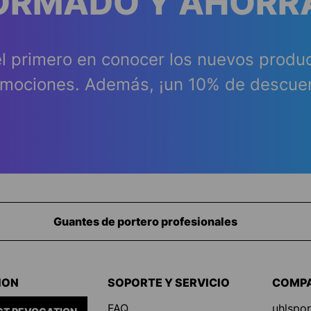
FORMADO Y AHORR
l primero en conocer los nuevos produ
mociones. Además, ¡un 10% de descue
Equipamiento para porteros
ION
SOPORTE Y SERVICIO
COMP
FAQ
uhlspor