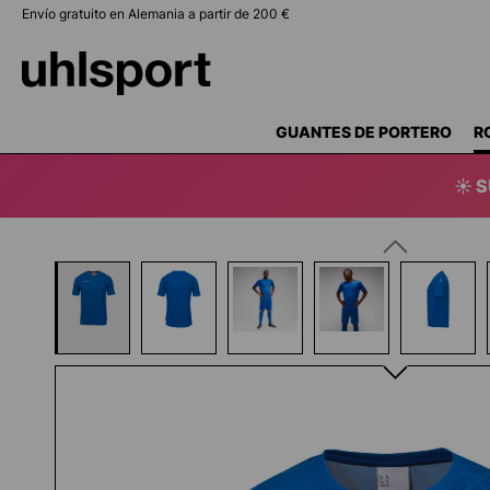
Envío gratuito en Alemania a partir de 200 €
 búsqueda
Saltar a la navegación principal
GUANTES DE PORTERO
R
☀️ 
Omitir galería de imágenes