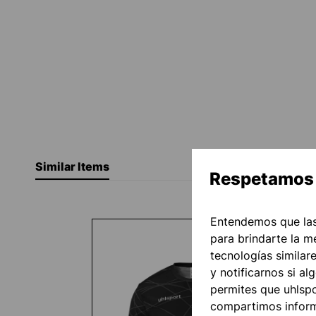
Similar Items
Respetamos 
Omitir la galería de productos
Entendemos que las
para brindarte la m
tecnologías similar
y notificarnos si al
permites que uhlspor
compartimos informa