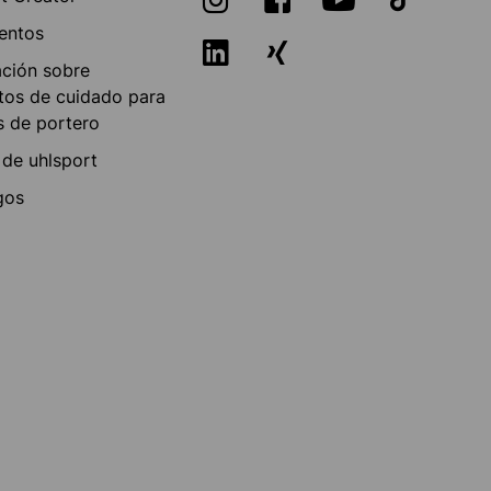
entos
ación sobre
tos de cuidado para
s de portero
 de uhlsport
gos
a