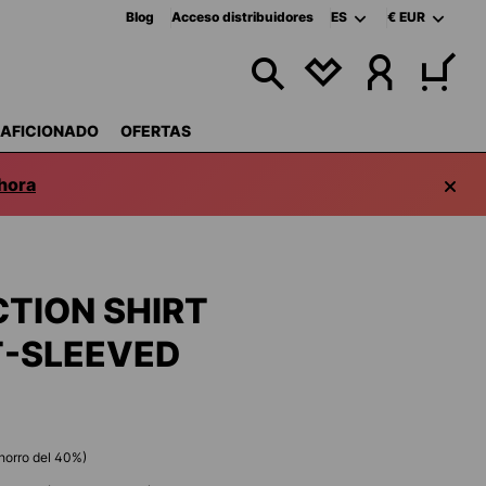
Blog
Acceso distribuidores
ES
€
EUR
TIENES 0 ARTÍCUL
 AFICIONADO
OFERTAS
hora
CTION SHIRT
-SLEEVED
horro del
40
%)