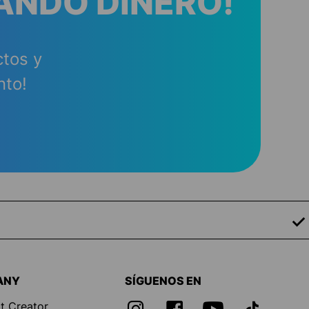
ANDO DINERO!
ctos y
nto!
ANY
SÍGUENOS EN
t Creator