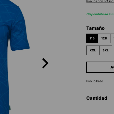
Precios con IVA inc
Disponibilidad in
Seleccione
Tamaño
116
128
XXL
3XL
A
Precio base
Cantidad