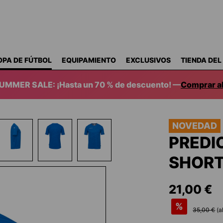
OPA DE FÚTBOL
EQUIPAMIENTO
EXCLUSIVOS
TIENDA DEL
SUMMER SALE: ¡Hasta un 70 % de descuento! —
Comprar a
NOVEDAD
PREDI
SHORT
21,00 €
%
35,00 €
(a