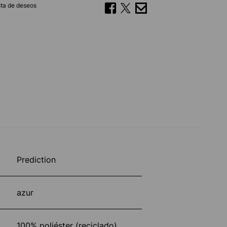
ista de deseos
Prediction
azur
100% poliéster (reciclado)