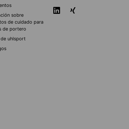
entos
ación sobre
tos de cuidado para
s de portero
 de uhlsport
gos
a