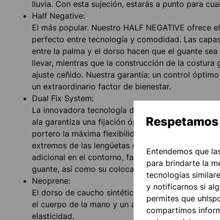
lluvia. Con esta sujeción, estarás a punto para cual
Half Negative:
El más popular. Nuestro HALF NEGATIVE ofrece el 
perfecto entre tecnología y comodidad. Las capa
entre la palma y el dorso hacen que el guante se
llevar, mientras que la construcción de la costura 
ajuste ceñido. Nuestra garantía: un control óptimo
un extraordinario factor de bienestar.
Dual Fix System:
La innovadora tecnología de cierre con construcc
Respetamos 
ala garantiza una fijación óptima del guante y pro
portero la máxima flexibilidad, además de estabili
extremos de las lengüetas de cierre, así como una
Entendemos que las
adicional en el contorno, facilitan la apertura y el 
para brindarte la m
guante, así como su colocación.
tecnologías similar
Neoprene:
y notificarnos si al
El dorso de caucho sintético te ofrece una flexibi
permites que uhlspor
el cuerpo de la mano y un ajuste muy cómodo gra
compartimos informa
elasticidad.