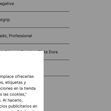
egative
tgrip
ado, Professional
, Césped Sintético/Pista Dura
rotección de Dedos
mplace ofrecerlas
s, etiquetas y
33011113
aciones en la tienda
s las cookies,"
. Al hacerlo,
ios publicitarios en