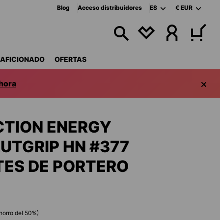
Blog
Acceso distribuidores
ES
€
EUR
TIENES 0 ARTÍCUL
 AFICIONADO
OFERTAS
hora
CTION ENERGY
UTGRIP HN #377
ES DE PORTERO
horro del
50
%)