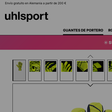
Envío gratuito en Alemania a partir de 200 €
 búsqueda
Saltar a la navegación principal
GUANTES DE PORTERO
R
☀️ 
Omitir galería de imágenes