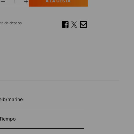
A LA CESTA
ista de deseos
elb/marine
Tiempo