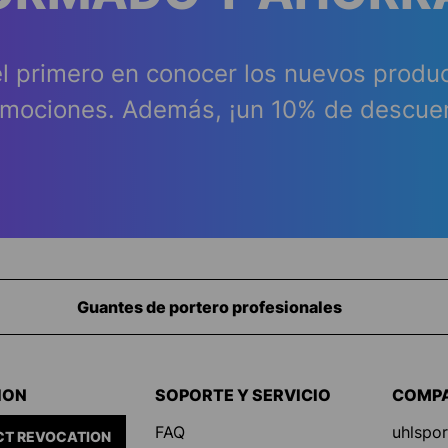
l primero en conocer los nuevos produ
mociones. Además, ¡un 10% de descue
Equipamiento para porteros
ION
SOPORTE Y SERVICIO
COMP
FAQ
uhlspor
T REVOCATION