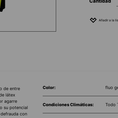
Cantidad
Añadir a la l
Color:
fluo g
o de entre
de látex
or agarre
Condiciones Climáticas:
Todo 
do su potencial
 defrauda con