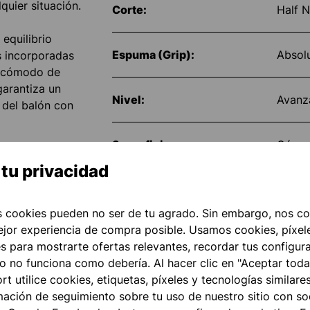
quier situación.
Corte:
Half N
equilibrio
Espuma (Grip):
Absolu
s incorporadas
a cómodo de
garantiza un
Nivel:
Avanz
 del balón con
Superficie:
Césped
ión en forma de
tu privacidad
porciona al
dad. Los
Protección de los Dedos:
sin P
 lengüeta
 cookies pueden no ser de tu agrado. Sin embargo, nos co
cierre del
ejor experiencia de compra posible. Usamos cookies, píxele
Número de artículo
10113
es para mostrarte ofertas relevantes, recordar tus configur
go no funciona como debería. Al hacer clic en "Aceptar toda
lidad óptima en
t utilice cookies, etiquetas, píxeles y tecnologías similares
cias a su gran
ción de seguimiento sobre tu uso de nuestro sitio con soc