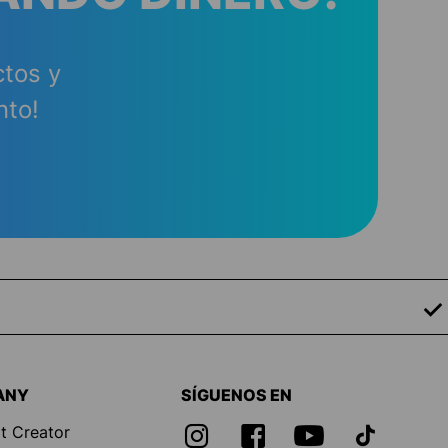
ctos y
nto!
ANY
SÍGUENOS EN
t Creator