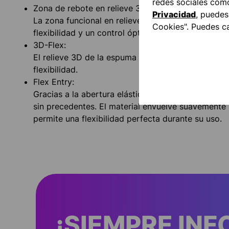
redes sociales com
Zona de rebote en relieve 3D:
Privacidad
, puedes
La zona funcional en relieve 3D en la zona del pu
Cookies". Puedes c
flexibilidad y un control óptimos en todas las situ
3D-Flex:
El relieve 3D de la espuma adherente garantiza l
flexibilidad.
Flex Entry:
Gracias a la abertura elástica, alcanzarás nivele
sin precedentes. El material envuelve suavemente
permite una flexibilidad perfecta durante su uso.
¡SIEMPRE IN