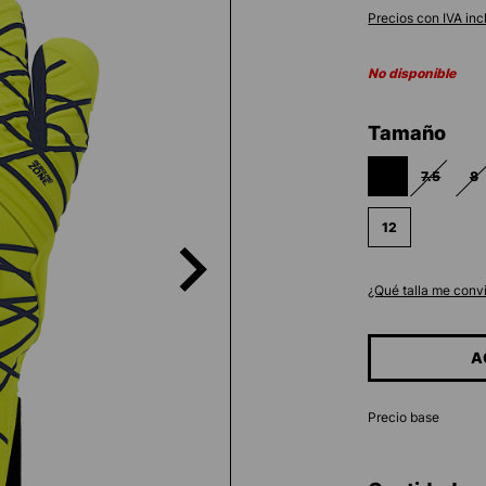
Precios con IVA inc
No disponible
Seleccione
Tamaño
7
7.5
8
(ESTA OPCIÓN N
(ESTA OP
(
12
¿Qué talla me conv
A
Precio base