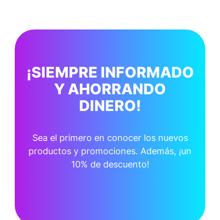
¡SIEMPRE INFORMADO
Y AHORRANDO
DINERO!
Sea el primero en conocer los nuevos
productos y promociones. Además, ¡un
10% de descuento!