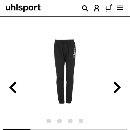
enido principal
Omitir galería de imágenes