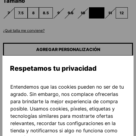
Seleccione
Tamaño
7
7.5
8
8.5
9
9.5
10
10.5
11
12
(ESTA OPCIÓN NO ESTÁ DISPONIBLE EN ESTE MOMENTO.)
(ESTA OPCIÓN NO ESTÁ DISPONIBLE EN ESTE 
(ESTA OPCIÓN NO ESTÁ DISPONIBLE EN
(ESTA OPCIÓN NO ESTÁ DISPON
(ESTA OPCIÓN NO ESTÁ
(ESTA OPCIÓN 
¿Qué talla me conviene?
AGREGAR PERSONALIZACIÓN
Precio base
110,00 €*
Respetamos tu privacidad
Cantidad
Entendemos que las cookies pueden no ser de tu
agrado. Sin embargo, nos complace ofrecerlas
A LA CESTA
para brindarte la mejor experiencia de compra
posible. Usamos cookies, píxeles, etiquetas y
tecnologías similares para mostrarte ofertas
Añadir a la lista de deseos
relevantes, recordar tus configuraciones en la
tienda y notificarnos si algo no funciona como