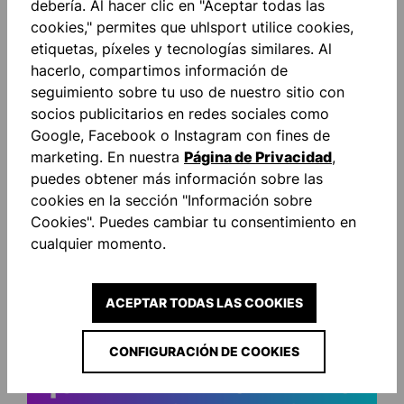
debería. Al hacer clic en "Aceptar todas las
cookies," permites que uhlsport utilice cookies,
etiquetas, píxeles y tecnologías similares. Al
hacerlo, compartimos información de
seguimiento sobre tu uso de nuestro sitio con
socios publicitarios en redes sociales como
Descripción
Google, Facebook o Instagram con fines de
Supergrip+: SUPERGRIP+ es exactamente lo que su
marketing. En nuestra
Página de Privacidad
,
nombre promete: Una espuma adherente de alto
puedes obtener más información sobre las
rendimiento con un agarre ex…
Más
cookies en la sección "Información sobre
Cookies". Puedes cambiar tu consentimiento en
Valoraciones
cualquier momento.
ACEPTAR TODAS LAS COOKIES
CONFIGURACIÓN DE COOKIES
¡SIEMPRE INFORMADO