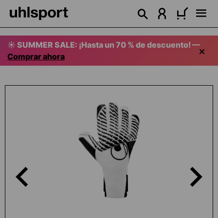
enido principal
☀️ SUMMER SALE: ¡Hasta un 70 % de descuento! —
Comprar ahora
Omitir galería de imágenes