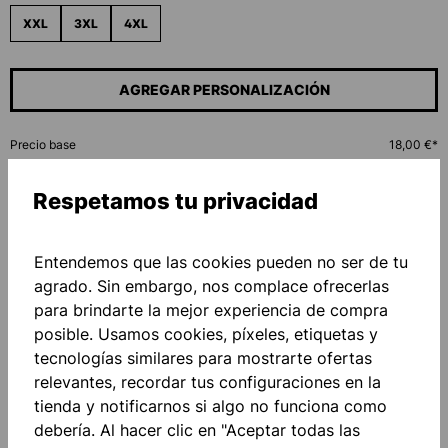
XXL
3XL
4XL
AGREGAR PERSONALIZACIÓN
Precio base
18,00 €*
Respetamos tu privacidad
Cantidad
A LA CESTA
Entendemos que las cookies pueden no ser de tu
agrado. Sin embargo, nos complace ofrecerlas
para brindarte la mejor experiencia de compra
Añadir a la lista de deseos
posible. Usamos cookies, píxeles, etiquetas y
tecnologías similares para mostrarte ofertas
relevantes, recordar tus configuraciones en la
tienda y notificarnos si algo no funciona como
debería. Al hacer clic en "Aceptar todas las