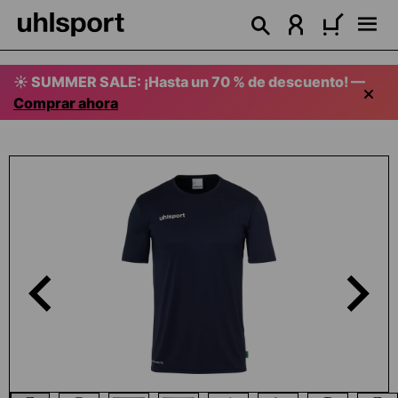
enido principal
☀️ SUMMER SALE: ¡Hasta un 70 % de descuento! —
Comprar ahora
Omitir galería de imágenes