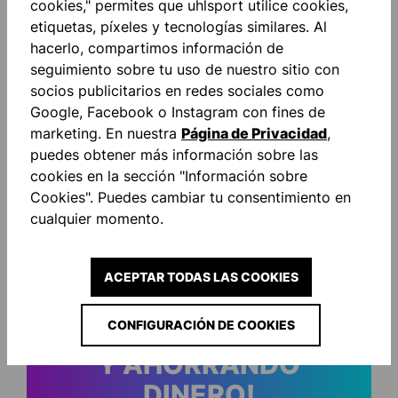
cookies," permites que uhlsport utilice cookies,
etiquetas, píxeles y tecnologías similares. Al
hacerlo, compartimos información de
Descripción
seguimiento sobre tu uso de nuestro sitio con
smartbreathe® LITE: atmungsaktives
socios publicitarios en redes sociales como
Funktionsmaterial hergestellt aus recyceltem
Google, Facebook o Instagram con fines de
Polyester "FOR THE PLANET" neuartiger Schni…
marketing. En nuestra
Página de Privacidad
,
Más
puedes obtener más información sobre las
cookies en la sección "Información sobre
Valoraciones
Cookies". Puedes cambiar tu consentimiento en
cualquier momento.
ACEPTAR TODAS LAS COOKIES
CONFIGURACIÓN DE COOKIES
¡SIEMPRE INFORMADO
Y AHORRANDO
DINERO!