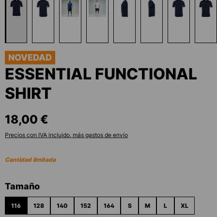
NOVEDAD
ESSENTIAL FUNCTIONAL
SHIRT
18,00 €
Precios con IVA incluido, más gastos de envío
Cantidad limitada
Seleccione
Tamaño
116
128
140
152
164
S
M
L
XL