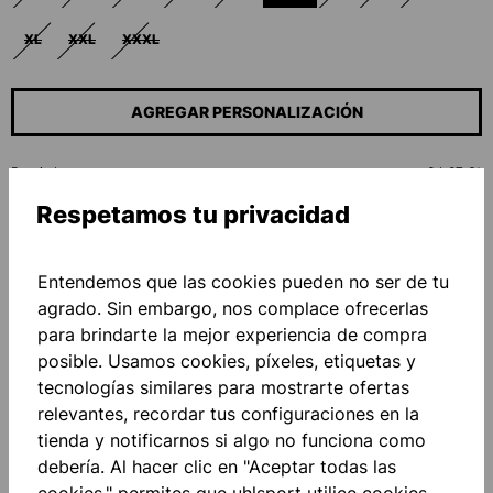
(ESTA OPCIÓN NO ESTÁ DISPONIBLE EN ESTE MOMENTO.)
(ESTA OPCIÓN NO ESTÁ DISPONIBLE EN ESTE MOMENTO.)
(ESTA OPCIÓN NO ESTÁ DISPONIBLE EN ESTE MOMENTO.)
(ESTA OPCIÓN NO ESTÁ DISPONIBLE EN ESTE MOM
(ESTA OPCIÓN NO ESTÁ DISPONIBLE EN E
(ESTA OPCIÓN NO ESTÁ D
(ESTA OPCIÓN NO 
(ESTA OPCI
XL
XXL
XXXL
(ESTA OPCIÓN NO ESTÁ DISPONIBLE EN ESTE MOMENTO.)
(ESTA OPCIÓN NO ESTÁ DISPONIBLE EN ESTE MOMENTO.)
(ESTA OPCIÓN NO ESTÁ DISPONIBLE EN ESTE MOMENTO.)
AGREGAR PERSONALIZACIÓN
Precio base
34,87 €*
Respetamos tu privacidad
Cantidad
Entendemos que las cookies pueden no ser de tu
A LA CESTA
agrado. Sin embargo, nos complace ofrecerlas
para brindarte la mejor experiencia de compra
posible. Usamos cookies, píxeles, etiquetas y
Añadir a la lista de deseos
tecnologías similares para mostrarte ofertas
relevantes, recordar tus configuraciones en la
tienda y notificarnos si algo no funciona como
debería. Al hacer clic en "Aceptar todas las
cookies," permites que uhlsport utilice cookies,