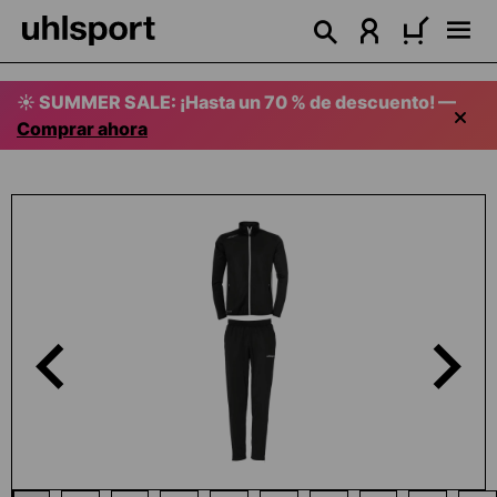
enido principal
☀️ SUMMER SALE: ¡Hasta un 70 % de descuento! —
Comprar ahora
Omitir galería de imágenes