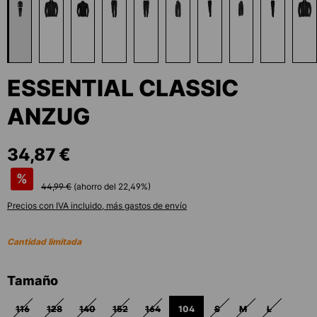
ESSENTIAL CLASSIC
ANZUG
34,87 €
%
44,99 €
(ahorro del
22,49
%)
Precios con IVA incluido, más gastos de envío
Cantidad limitada
Seleccione
Tamaño
116
128
140
152
164
104
S
M
L