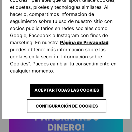
etiquetas, píxeles y tecnologías similares. Al
hacerlo, compartimos información de
Descripción
seguimiento sobre tu uso de nuestro sitio con
socios publicitarios en redes sociales como
Impresión de uhlsport en el hombro Inserciones
Google, Facebook o Instagram con fines de
laterales de color en contraste Nuevo corte
marketing. En nuestra
Página de Privacidad
,
Material: 100% poliéster ce…
Más
puedes obtener más información sobre las
Valoraciones
cookies en la sección "Información sobre
Cookies". Puedes cambiar tu consentimiento en
cualquier momento.
ACEPTAR TODAS LAS COOKIES
¡SIEMPRE INFORMADO
CONFIGURACIÓN DE COOKIES
Y AHORRANDO
DINERO!