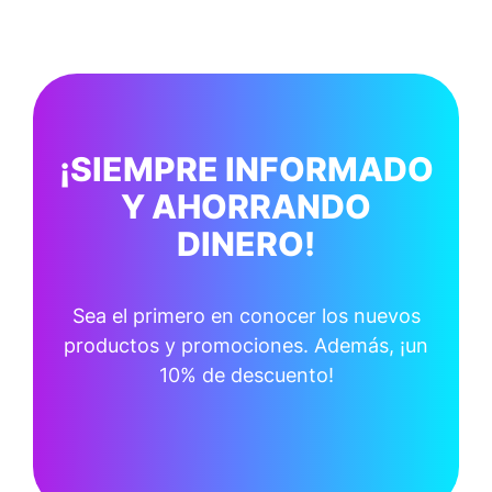
¡SIEMPRE INFORMADO
Y AHORRANDO
DINERO!
Sea el primero en conocer los nuevos
productos y promociones. Además, ¡un
10% de descuento!