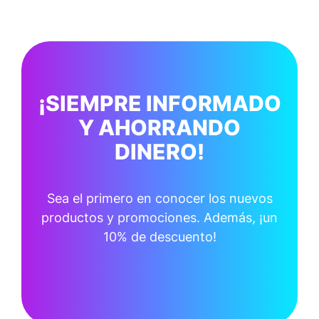
¡SIEMPRE INFORMADO
Y AHORRANDO
DINERO!
Sea el primero en conocer los nuevos
productos y promociones. Además, ¡un
10% de descuento!