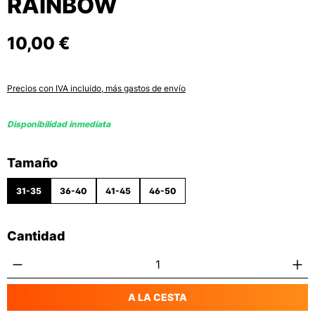
RAINBOW
10,00 €
Precios con IVA incluido, más gastos de envío
Disponibilidad inmediata
Seleccione
Tamaño
31-35
36-40
41-45
46-50
Cantidad
Cantidad del producto: introduce la canti
A LA CESTA