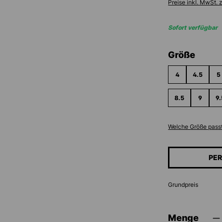
Preise inkl. MwSt. 
Sofort verfügbar
ausw
Größe
4
4.5
5
8.5
9
9.
Welche Größe passt
PER
Grundpreis
Menge