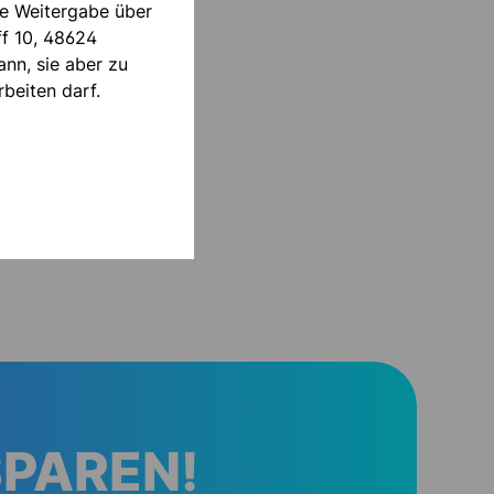
die Weitergabe über
ff 10, 48624
nn, sie aber zu
beiten darf.
SPAREN!