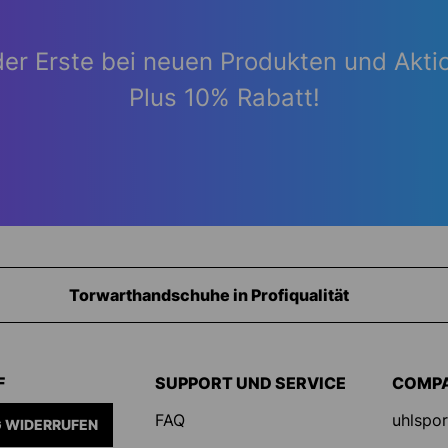
der Erste bei neuen Produkten und Akti
Plus 10% Rabatt!
Ausrüstung für Torhüter
F
SUPPORT UND SERVICE
COMP
FAQ
uhlspor
 WIDERRUFEN