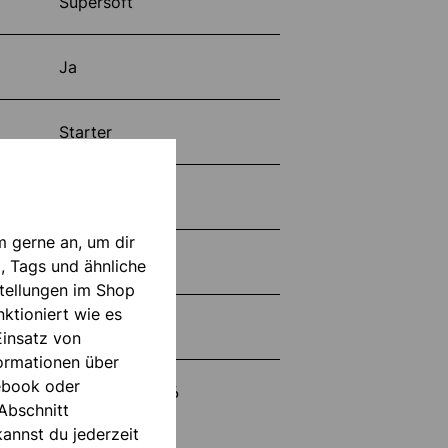
Supersoft
Ja
Starter
Innennaht (HN)
m gerne an, um dir
Rasen
, Tags und ähnliche
tellungen im Shop
ktioniert wie es
Trocken
Einsatz von
formationen über
ebook oder
1011380022026
Abschnitt
annst du jederzeit