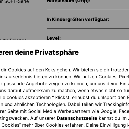
Haftschaum (Grip):
er SOFT-Serie
In Kindergrößen verfügbar:
Level:
ekte Balance
r Innen- und
eren deine Privatsphäre
nen angenehmen
Schnitt:
htkonstruktion
 dich: optimale
 dir Cookies auf den Keks gehen. Wir bieten sie dir trotzde
Untergrund:
nkaufserlebnis bieten zu können. Wir nutzen Cookies, Pixel
ir passende Angebote zeigen zu können, um uns deine Eins
ns darauf aufmerksam zu machen, wenn etwas nicht so fun
Wetterbedingungen:
lle cookies akzeptieren “ klickst, erlaubst du uhlsport den 
ln und ähnlichen Technologien. Dabei teilen wir Trackingin
Handgelenk-
rer Seite mit Social Media Werbepartnern wie Google, Fac
Artikelnummer
tingzwecken. Auf unserer
Datenschutzseite
kannst du im 
 Cookies“ mehr über Cookies erfahren. Deine Einwilligung k