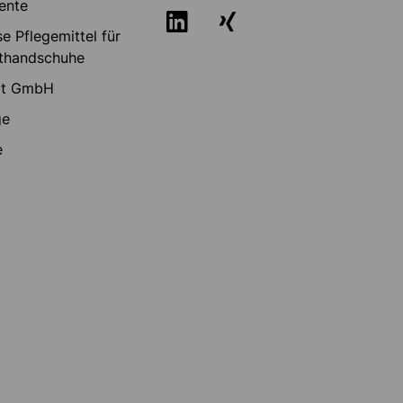
ente
e Pflegemittel für
thandschuhe
rt GmbH
ge
e