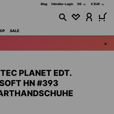
Blog
Händler-Login
DE
€
EUR
DU HAST 0 PRODU
OP
SALE
TEC PLANET EDT.
SOFT HN #393
ARTHANDSCHUHE