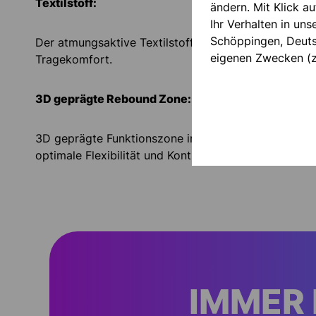
Textilstoff:
ändern. Mit Klick au
Ihr Verhalten in un
Schöppingen, Deutsc
Der atmungsaktive Textilstoff sorgt für einen ange
eigenen Zwecken (z
Tragekomfort.
3D geprägte Rebound Zone:
3D geprägte Funktionszone im Bereich der Faustzon
optimale Flexibilität und Kontrolle in allen Situatione
IMMER 