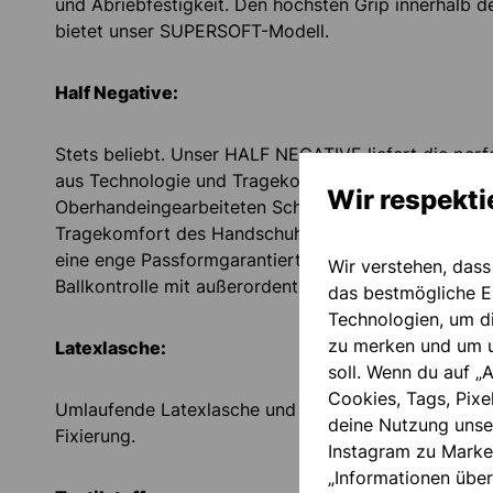
und Abriebfestigkeit. Den höchsten Grip innerhalb d
bietet unser SUPERSOFT-Modell.
Half Negative:
Stets beliebt. Unser HALF NEGATIVE liefert die perf
aus Technologie und Tragekomfort. Die zwischen de
Wir respekti
Oberhandeingearbeiteten Schichteln sorgen für ei
Tragekomfort des Handschuhs, während die Innenna
eine enge Passformgarantiert. Unser Versprechen an
Wir verstehen, dass
Ballkontrolle mit außerordentlichem Wohlfühlfaktor.
das bestmögliche Ei
Technologien, um d
zu merken und um u
Latexlasche:
soll. Wenn du auf „A
Cookies, Tags, Pixe
Umlaufende Latexlasche und Vollbandage für gute 
deine Nutzung unse
Fixierung.
Instagram zu Marke
„Informationen über