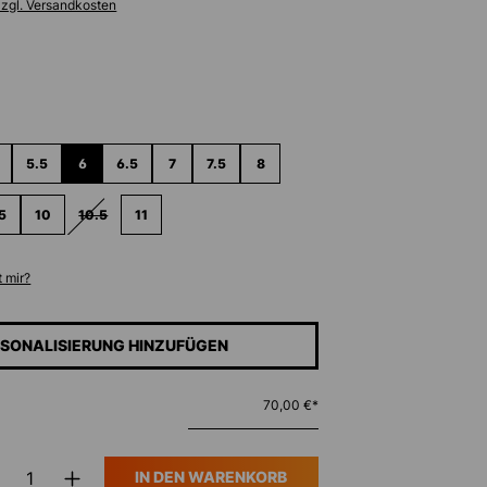
zzgl. Versandkosten
ählen
5.5
6
6.5
7
7.5
8
5
10
10.5
11
(DIESE OPTION IST ZURZEIT NICHT VERFÜGBAR.)
 mir?
SONALISIERUNG HINZUFÜGEN
70,00 €*
IN DEN WARENKORB