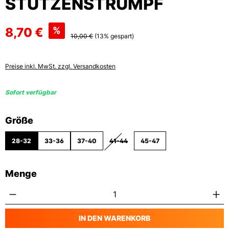
STUTZENSTRUMPF
8,70 €
%
10,00 €
(13% gespart)
Preise inkl. MwSt. zzgl. Versandkosten
Sofort verfügbar
auswählen
Größe
28-32
33-36
37-40
41-44
45-47
(DIESE OPTION IST ZURZEIT NICHT VER
Menge
Produkt Anzahl: Gib den gewünschten Wert
IN DEN WARENKORB