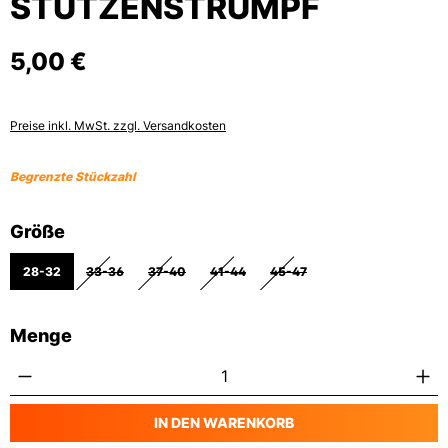
STUTZENSTRUMPF
5,00 €
Preise inkl. MwSt. zzgl. Versandkosten
Begrenzte Stückzahl
auswählen
Größe
28-32
33-36
37-40
41-44
45-47
(DIESE OPTION IST ZURZEIT NICHT VERFÜGBAR.)
(DIESE OPTION IST ZURZEIT NICHT VERFÜGBAR.)
(DIESE OPTION IST ZURZEIT NICHT VERF
(DIESE OPTION IST ZURZEIT 
Menge
Produkt Anzahl: Gib den gewünschten Wert
IN DEN WARENKORB