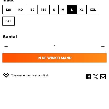
128
140
152
164
S
M
L
XL
XXL
3XL
Aantal
Producthoeveelheid: Voer de gewenste hoe
IN DE WINKELMAND
Toevoegen aan verlanglijst