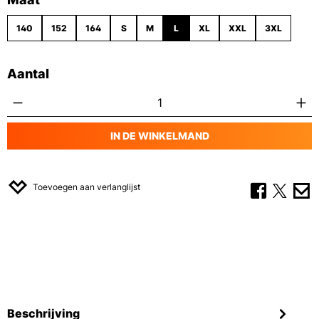
140
152
164
S
M
L
XL
XXL
3XL
Aantal
Producthoeveelheid: Voer de gewenste hoe
IN DE WINKELMAND
Toevoegen aan verlanglijst
Beschrijving