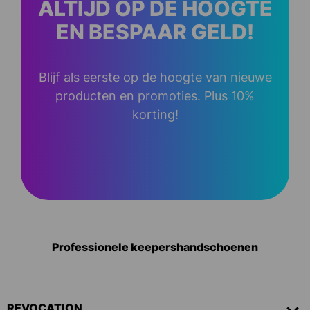
ALTIJD OP DE HOOGTE
EN BESPAAR GELD!
Blijf als eerste op de hoogte van nieuwe
producten en promoties. Plus 10%
korting!
shandschoenen
Uitrusting voor
REVOCATION