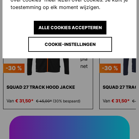
Productgalerij overslaan
Similar Items
toestemming op elk moment wijzigen.
ALLE COOKIES ACCEPTEREN
COOKIE-INSTELLINGEN
-30 %
-30 %
SQUAD 27 TRACK HOOD JACKE
SQUAD 27 TRAC
Van
€ 31,50*
Van
€ 31,50*
€ 45,00*
(30% bespaard)
€ 4