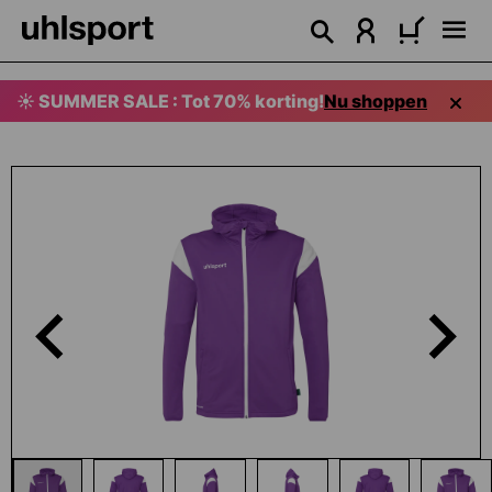
hoofdinhoud
☀️ SUMMER SALE : Tot 70% korting!
Nu shoppen
Afbeeldingengalerij overslaan