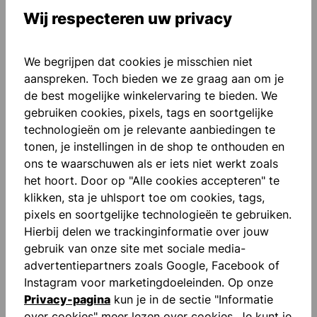
Toevoegen aan verlanglijst
Wij respecteren uw privacy
We begrijpen dat cookies je misschien niet
aanspreken. Toch bieden we ze graag aan om je
de best mogelijke winkelervaring te bieden. We
gebruiken cookies, pixels, tags en soortgelijke
technologieën om je relevante aanbiedingen te
Beschrijving
tonen, je instellingen in de shop te onthouden en
Mouwen met tape "FOR THE PLANET" Zijzakken
ons te waarschuwen als er iets niet werkt zoals
met rits Zoom aan de achterkant met bindtape
het hoort. Door op "Alle cookies accepteren" te
Contrastkleurige inz…
Meer
klikken, sta je uhlsport toe om cookies, tags,
pixels en soortgelijke technologieën te gebruiken.
Beoordelingen
Hierbij delen we trackinginformatie over jouw
gebruik van onze site met sociale media-
advertentiepartners zoals Google, Facebook of
Instagram voor marketingdoeleinden. Op onze
Privacy-pagina
kun je in de sectie "Informatie
over cookies" meer lezen over cookies. Je kunt je