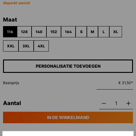
Beperkt aantal
Selecteer
Maat
116
128
140
152
164
S
M
L
XL
XXL
3XL
4XL
PERSONALISATIE TOEVOEGEN
Basisprijs
€ 31,50*
Aantal
IN DE WINKELMAND