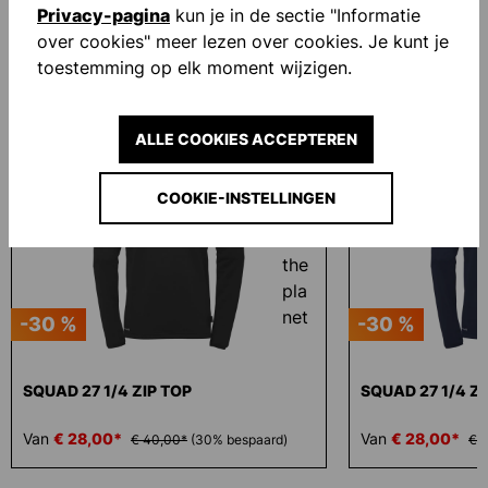
Privacy-pagina
kun je in de sectie "Informatie
over cookies" meer lezen over cookies. Je kunt je
toestemming op elk moment wijzigen.
Productgalerij overslaan
Similar Items
ALLE COOKIES ACCEPTEREN
COOKIE-INSTELLINGEN
-30 %
-30 %
SQUAD 27 1/4 ZIP TOP
SQUAD 27 1/4 ZI
Van
€ 28,00*
Van
€ 28,00*
€ 40,00*
(30% bespaard)
€ 