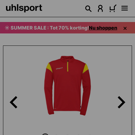
hoofdinhoud
☀️ SUMMER SALE : Tot 70% korting!
Nu shoppen
Afbeeldingengalerij overslaan