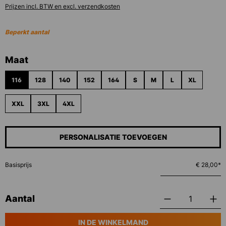
Prijzen incl. BTW en excl. verzendkosten
Beperkt aantal
Selecteer
Maat
116
128
140
152
164
S
M
L
XL
XXL
3XL
4XL
PERSONALISATIE TOEVOEGEN
Basisprijs
€ 28,00*
Aantal
IN DE WINKELMAND