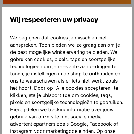
Wij respecteren uw privacy
Toevoegen aan verlanglijst
We begrijpen dat cookies je misschien niet
aanspreken. Toch bieden we ze graag aan om je
de best mogelijke winkelervaring te bieden. We
gebruiken cookies, pixels, tags en soortgelijke
technologieën om je relevante aanbiedingen te
Beschrijving
tonen, je instellingen in de shop te onthouden en
ons te waarschuwen als er iets niet werkt zoals
Mouwen met tape "FOR THE PLANET"
het hoort. Door op "Alle cookies accepteren" te
Contrastkleurige inzetstukken Bedrukte letters
klikken, sta je uhlsport toe om cookies, tags,
Opstaande kraag Unisex snit Smartbreathe Fi…
pixels en soortgelijke technologieën te gebruiken.
Meer
Hierbij delen we trackinginformatie over jouw
Beoordelingen
gebruik van onze site met sociale media-
advertentiepartners zoals Google, Facebook of
Instagram voor marketingdoeleinden. Op onze