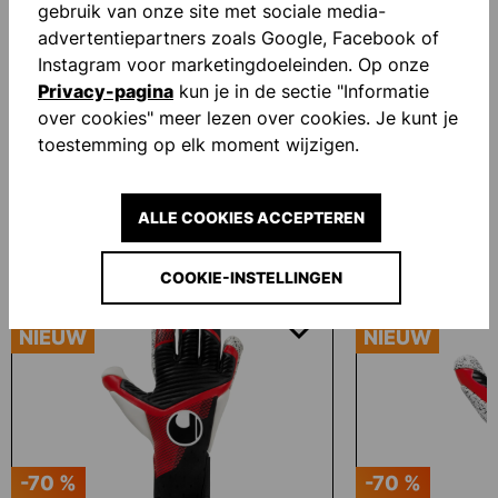
gebruik van onze site met sociale media-
advertentiepartners zoals Google, Facebook of
Instagram voor marketingdoeleinden. Op onze
-70 %
Privacy-pagina
kun je in de sectie "Informatie
over cookies" meer lezen over cookies. Je kunt je
REACTION GOALKEEPER SET
toestemming op elk moment wijzigen.
€ 22,50*
€ 75,00*
(70% bespaard)
ALLE COOKIES ACCEPTEREN
Productgalerij overslaan
Accessory Items
COOKIE-INSTELLINGEN
NIEUW
NIEUW
-70 %
-70 %