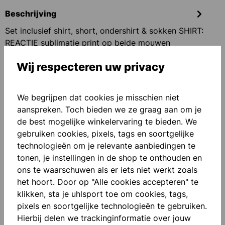
Beschrijving
Set inclusief shirt, short, ondershirt & sokken SHIRT:
REACTIE sublimatie print op beide mouwen
raglanmouwen - ronde h…
Meer
Wij respecteren uw privacy
Beoordelingen
We begrijpen dat cookies je misschien niet
aanspreken. Toch bieden we ze graag aan om je
de best mogelijke winkelervaring te bieden. We
gebruiken cookies, pixels, tags en soortgelijke
technologieën om je relevante aanbiedingen te
Productgalerij overslaan
Similar Items
tonen, je instellingen in de shop te onthouden en
ons te waarschuwen als er iets niet werkt zoals
het hoort. Door op "Alle cookies accepteren" te
klikken, sta je uhlsport toe om cookies, tags,
pixels en soortgelijke technologieën te gebruiken.
Hierbij delen we trackinginformatie over jouw