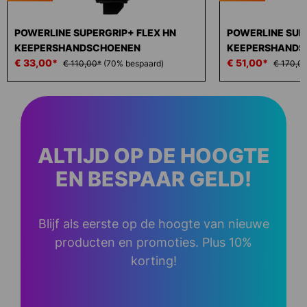
POWERLINE SUPERGRIP+ FLEX HN
POWERLINE SUP
KEEPERSHANDSCHOENEN
KEEPERSHANDS
€ 33,00*
€ 51,00*
€ 110,00*
(70% bespaard)
€ 170,0
ALTIJD OP DE HOOGTE
EN BESPAAR GELD!
Blijf als eerste op de hoogte van nieuwe
producten en promoties. Plus 10%
korting!