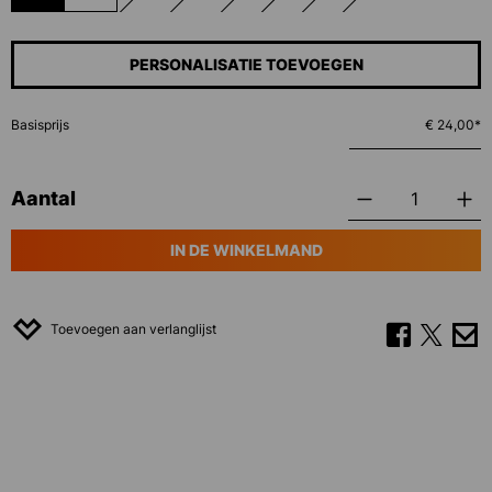
(DEZE OPTIE IS MOMENTEEL NIET BESCHIKBAAR.)
(DEZE OPTIE IS MOMENTEEL NIET BESCHIKBAAR.)
(DEZE OPTIE IS MOMENTEEL NIET BESCHIK
(DEZE OPTIE IS MOMENTEEL NIET B
(DEZE OPTIE IS MOMENTEEL 
(DEZE OPTIE IS MOM
PERSONALISATIE TOEVOEGEN
Basisprijs
€ 24,00*
Aantal
IN DE WINKELMAND
Toevoegen aan verlanglijst