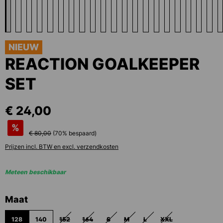
NIEUW
REACTION GOALKEEPER
SET
€ 24,00
%
€ 80,00
(
70
% bespaard)
Prijzen incl. BTW en excl. verzendkosten
Meteen beschikbaar
Selecteer
Maat
128
140
152
164
S
M
L
XXL