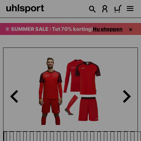
hoofdinhoud
☀️ SUMMER SALE : Tot 70% korting!
Nu shoppen
Afbeeldingengalerij overslaan