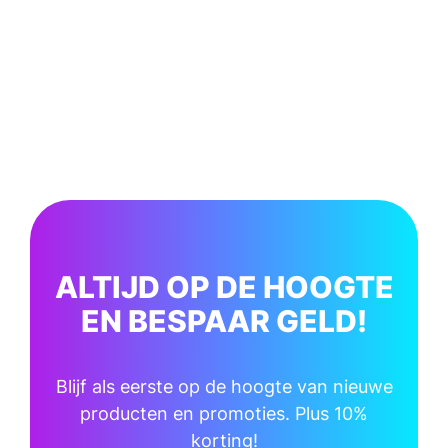
ALTIJD OP DE HOOGTE
EN BESPAAR GELD!
Blijf als eerste op de hoogte van nieuwe
producten en promoties. Plus 10%
korting!