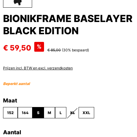
BIONIKFRAME BASELAYER
BLACK EDITION
€ 59,50
%
€ 85,00
(30% bespaard)
Prijzen incl. BTW en excl. verzendkosten
Beperkt aantal
Selecteer
Maat
152
164
S
M
L
XL
XXL
(DEZE OPTIE IS MOMENTEEL NIET BES
Aantal