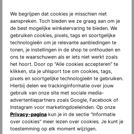
We begrijpen dat cookies je misschien niet
aanspreken. Toch bieden we ze graag aan om je
de best mogelijke winkelervaring te bieden. We
Beschrijving
gebruiken cookies, pixels, tags en soortgelijke
hoge kraag met capuchon rechte snit voor een
technologieën om je relevante aanbiedingen te
perfecte pasvorm katoen/pes materiaalmix
tonen, je instellingen in de shop te onthouden en
gedrukte uhlsport-tekst capuchon…
Meer
ons te waarschuwen als er iets niet werkt zoals
het hoort. Door op "Alle cookies accepteren" te
Beoordelingen
klikken, sta je uhlsport toe om cookies, tags,
pixels en soortgelijke technologieën te gebruiken.
Hierbij delen we trackinginformatie over jouw
gebruik van onze site met sociale media-
advertentiepartners zoals Google, Facebook of
Instagram voor marketingdoeleinden. Op onze
Productgalerij overslaan
Privacy-pagina
kun je in de sectie "Informatie
Similar Items
over cookies" meer lezen over cookies. Je kunt je
toestemming op elk moment wijzigen.