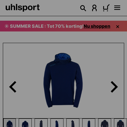
hoofdinhoud
☀️ SUMMER SALE : Tot 70% korting!
Nu shoppen
Afbeeldingengalerij overslaan