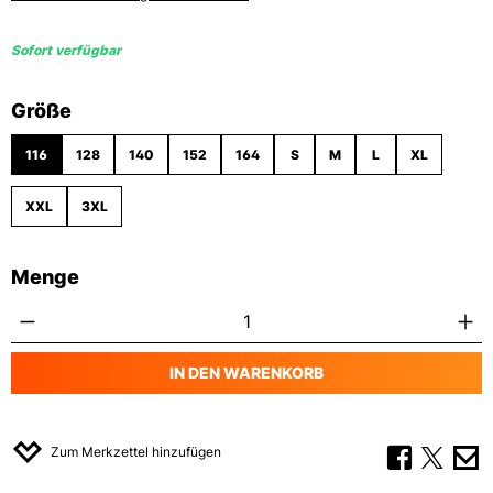
Sofort verfügbar
auswählen
Größe
116
128
140
152
164
S
M
L
XL
XXL
3XL
Menge
Produkt Anzahl: Gib den gewünschten Wert
IN DEN WARENKORB
Zum Merkzettel hinzufügen