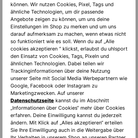
können. Wir nutzen Cookies, Pixel, Tags und
Zum Merkzettel hinzufügen
ähnliche Technologien, um dir passende
Angebote zeigen zu können, um uns deine
Einstellungen im Shop zu merken und um uns
darauf aufmerksam zu machen, wenn etwas nicht
so funktioniert wie es soll. Wenn du auf „Alle
cookies akzeptieren “ klickst, erlaubst du uhlsport
den Einsatz von Cookies, Tags, Pixeln und
Beschreibung
ähnlichen Technologien. Dabei teilen wir
"FOR THE PLANET" Piqué Gedruckter Schriftzug
Trackinginformationen über deine Nutzung
Polokragen mit Rippe Taillierter Schnitt
Mehr
unserer Seite mit Social Media Werbepartnern wie
Google, Facebook oder Instagram zu
Bewertungen
Marketingzwecken. Auf unserer
Datenschutzseite
kannst du im Abschnitt
„Informationen über Cookies“ mehr über Cookies
erfahren. Deine Einwilligung kannst du jederzeit
ändern. Mit Klick auf „Alles akzeptieren“ erteilen
Sie Ihre Einwilligung auch in die Weitergabe über
Produktgalerie überspringen
Similar Items
Ihr Verhalten in unserem Shop an unseren Partner,