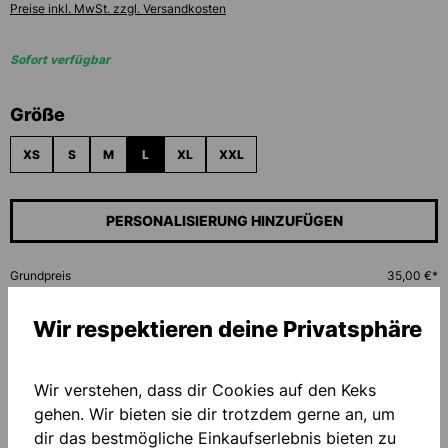
Preise inkl. MwSt. zzgl. Versandkosten
Sofort verfügbar
auswählen
Größe
XS
S
M
L
XL
XXL
PERSONALISIERUNG HINZUFÜGEN
Grundpreis
35,00 €*
Wir respektieren deine Privatsphäre
Menge
Wir verstehen, dass dir Cookies auf den Keks
IN DEN WARENKORB
gehen. Wir bieten sie dir trotzdem gerne an, um
dir das bestmögliche Einkaufserlebnis bieten zu