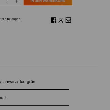
IN DEN WARENKORB
tel hinzufügen
/schwarz/fluo grün
port