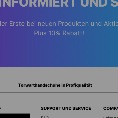
INFORMIERT UND 
der Erste bei neuen Produkten und Akti
Plus 10% Rabatt!
Ausrüstung für Torhüter
F
SUPPORT UND SERVICE
COMP
FAQ
uhlspor