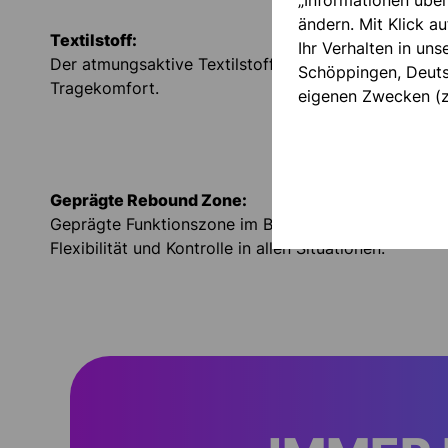
„Informationen über
ändern. Mit Klick au
Textilstoff:
Ihr Verhalten in un
Der atmungsaktive Textilstoff sorgt für einen ange
Schöppingen, Deutsc
Tragekomfort.
eigenen Zwecken (z
Geprägte Rebound Zone:
Geprägte Funktionszone im Bereich der Faustzone so
Flexibilität und Kontrolle in allen Situationen.