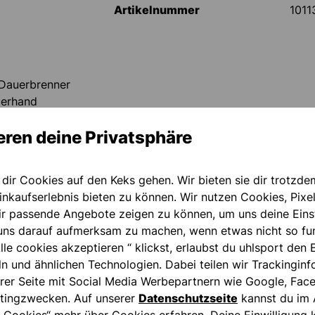
Artikelnummer
1011
 Dauerbrenner
berhand
ehmen
eren deine Privatsphäre
ahtkonstruktion
h mehr
 dir Cookies auf den Keks gehen. Wir bieten sie dir trotzde
nkaufserlebnis bieten zu können. Wir nutzen Cookies, Pixel
ir passende Angebote zeigen zu können, um uns deine Eins
ns darauf aufmerksam zu machen, wenn etwas nicht so fun
lle cookies akzeptieren “ klickst, erlaubst du uhlsport den 
elenkfixierung
ln und ähnlichen Technologien. Dabei teilen wir Trackingin
rer Seite mit Social Media Werbepartnern wie Google, Fac
tingzwecken. Auf unserer
Datenschutzseite
kannst du im 