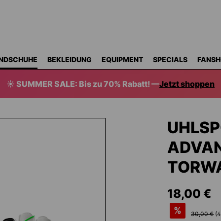
NDSCHUHE
BEKLEIDUNG
EQUIPMENT
SPECIALS
FANSH
☀️ SUMMER SALE: Bis zu 70% Rabatt! —
Jetzt shoppen
UHLSP
ADVA
TORW
18,00 €
%
30,00 €
(