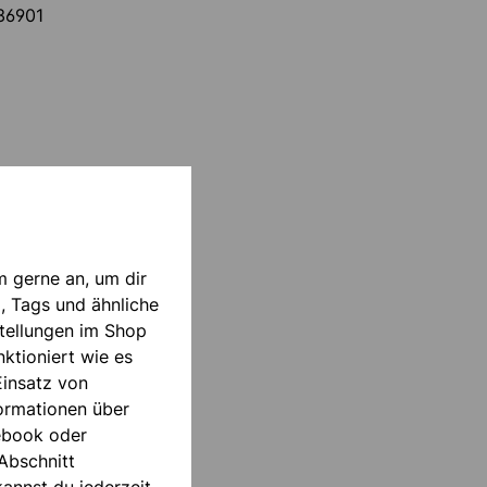
36901
m gerne an, um dir
, Tags und ähnliche
tellungen im Shop
ktioniert wie es
Einsatz von
formationen über
ebook oder
Abschnitt