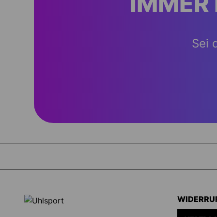
IMMER 
Sei 
WIDERRU