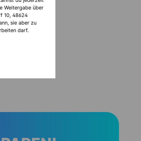
annst du jederzeit
die Weitergabe über
ff 10, 48624
nn, sie aber zu
beiten darf.