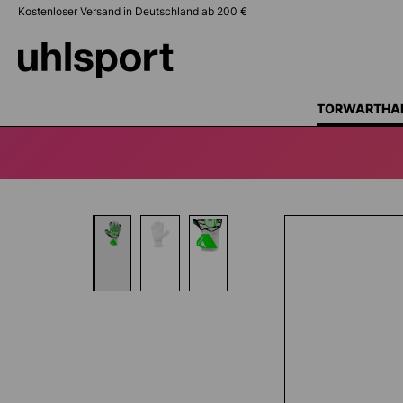
Kostenloser Versand in Deutschland ab 200 €
springen
Zur Hauptnavigation springen
TORWARTHA
Bildergalerie überspringen