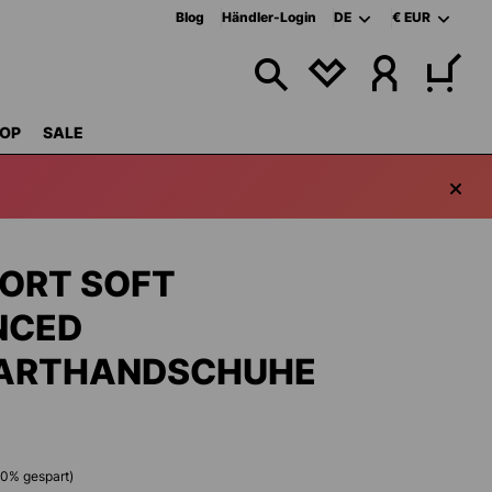
Blog
Händler-Login
DE
€
EUR
DU HAST 0 PRODU
OP
SALE
ORT SOFT
NCED
ARTHANDSCHUHE
40
% gespart)