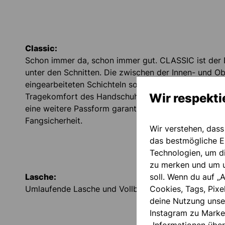
Classic:
Schon immer da, schon immer gut. CLASSIC ist der
unter den Schnitten. Die zwischen der Innen- und O
eingearbeiteten Schichteln sorgen für einen angen
Wir respekti
Tragekomfort des Handschuhs, während die Außenn
eine weitere Passform garantiert. Das Resultat: noc
Fangsicherheit.
Wir verstehen, dass
das bestmögliche Ei
Technologien, um d
zu merken und um u
Lasche:
soll. Wenn du auf „A
Umlaufende Lasche und Vollbandage für gute Handg
Cookies, Tags, Pixe
deine Nutzung unse
Instagram zu Marke