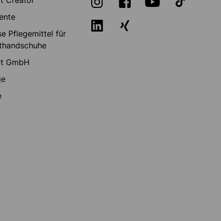
ente
e Pflegemittel für
thandschuhe
rt GmbH
ge
e