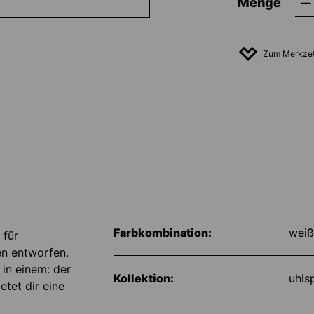
Menge
Zum Merkzet
Farbkombination:
weiß
 für
en entworfen.
in einem: der
Kollektion:
uhls
etet dir eine