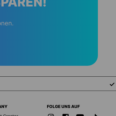
SPAREN!
onen.
ANY
FOLGE UNS AUF
t Creator