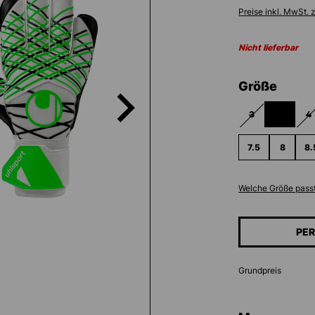
Preise inkl. MwSt. 
Nicht lieferbar
ausw
Größe
3
3.5
4
(DIESE OPTION I
(DIESE O
(
7.5
8
8.
Welche Größe passt
PER
Grundpreis