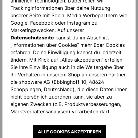
ähnlichen Technologien. Dabei teilen wir
Zum Merkzettel hinzufügen
Trackinginformationen über deine Nutzung
unserer Seite mit Social Media Werbepartnern wie
Google, Facebook oder Instagram zu
Marketingzwecken. Auf unserer
Datenschutzseite
kannst du im Abschnitt
„Informationen über Cookies“ mehr über Cookies
erfahren. Deine Einwilligung kannst du jederzeit
Beschreibung
ändern. Mit Klick auf „Alles akzeptieren“ erteilen
Absolutgrip: ABSOLUTGRIP ist der Allrounder unter
Sie Ihre Einwilligung auch in die Weitergabe über
unseren High-Performance- Haftschäumen. Die
Ihr Verhalten in unserem Shop an unseren Partner,
patentierte Latexmischung biet…
Mehr
die shopware AG (Ebbinghoff 10, 48624
Schöppingen, Deutschland), die diese Daten Ihnen
Bewertungen
nicht persönlich zuordnen kann, sie aber zu
eigenen Zwecken (z.B. Produktverbesserungen,
Marktverhaltensanalysen) verarbeiten darf.
ALLE COOKIES AKZEPTIEREN