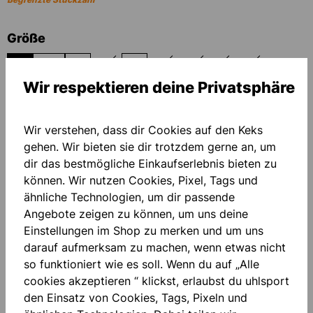
auswählen
Größe
3
3.5
4
4.5
5
5.5
6
6.5
7
(DIESE OPTION IST ZURZEIT NICHT VERFÜGBAR.)
(DIESE OPTION IST ZURZEIT NICHT VER
(DIESE OPTION IST ZURZEIT NI
(DIESE OPTION IST ZURZ
(DIESE OPTION I
Wir respektieren deine Privatsphäre
Welche Größe passt mir?
Wir verstehen, dass dir Cookies auf den Keks
gehen. Wir bieten sie dir trotzdem gerne an, um
PERSONALISIERUNG HINZUFÜGEN
dir das bestmögliche Einkaufserlebnis bieten zu
können. Wir nutzen Cookies, Pixel, Tags und
Grundpreis
36,00 €*
ähnliche Technologien, um dir passende
Angebote zeigen zu können, um uns deine
Einstellungen im Shop zu merken und um uns
Menge
darauf aufmerksam zu machen, wenn etwas nicht
so funktioniert wie es soll. Wenn du auf „Alle
IN DEN WARENKORB
cookies akzeptieren “ klickst, erlaubst du uhlsport
den Einsatz von Cookies, Tags, Pixeln und