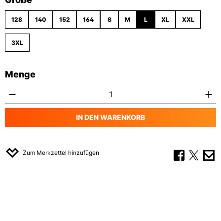
128
140
152
164
S
M
L
XL
XXL
3XL
Menge
Produkt Anzahl: Gib den gewünschten Wert
IN DEN WARENKORB
Zum Merkzettel hinzufügen