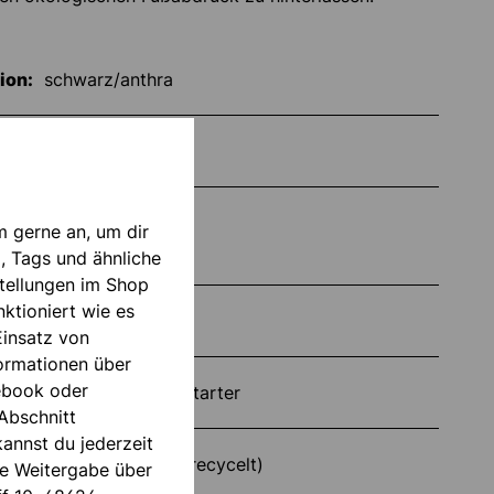
ion:
schwarz/anthra
unisex
ßen
Ja
m gerne an, um dir
, Tags und ähnliche
tellungen im Shop
ktioniert wie es
Save
Einsatz von
formationen über
ebook oder
Fortgeschritten, Starter
Abschnitt
annst du jederzeit
100 % Polyester (recycelt)
die Weitergabe über