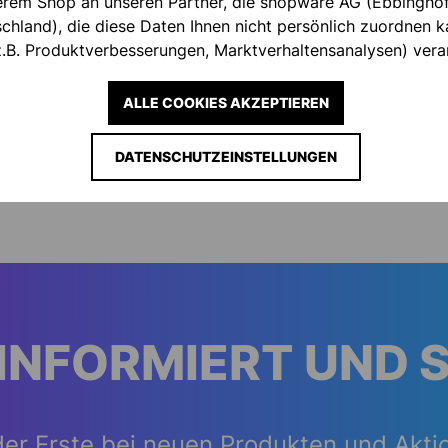
serem Shop an unseren Partner, die shopware AG (Ebbingho
hland), die diese Daten Ihnen nicht persönlich zuordnen ka
Materialcode
.B. Produktverbesserungen, Marktverhaltensanalysen) verar
ALLE COOKIES AKZEPTIEREN
DATENSCHUTZEINSTELLUNGEN
Artikelnumm
INFORMIERT UND 
der Erste bei neuen Produkten und Akti