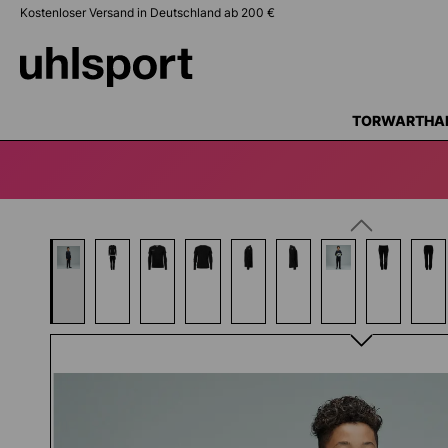
Kostenloser Versand in Deutschland ab 200 €
springen
Zur Hauptnavigation springen
TORWARTHA
Bildergalerie überspringen