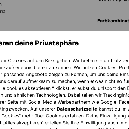
n
ial
Farbkombinat
Geschlecht:
eren deine Privatsphäre
In Kindergrö
 dir Cookies auf den Keks gehen. Wir bieten sie dir trotzde
verfügbar:
nkaufserlebnis bieten zu können. Wir nutzen Cookies, Pixel
LANET"
ir passende Angebote zeigen zu können, um uns deine Eins
ns darauf aufmerksam zu machen, wenn etwas nicht so fun
Kollektion:
lle cookies akzeptieren “ klickst, erlaubst du uhlsport den 
ln und ähnlichen Technologien. Dabei teilen wir Trackingin
rer Seite mit Social Media Werbepartnern wie Google, Fac
Level:
tingzwecken. Auf unserer
Datenschutzseite
kannst du im 
 Cookies“ mehr über Cookies erfahren. Deine Einwilligung k
Material:
f „Alles akzeptieren“ erteilen Sie Ihre Einwilligung auch in 