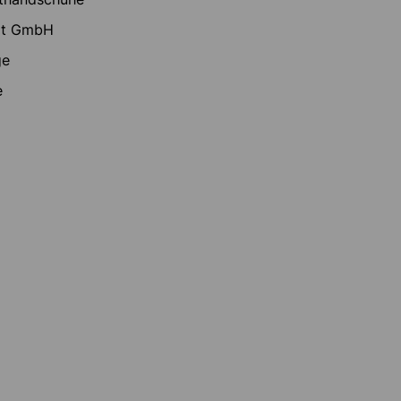
rt GmbH
ge
e