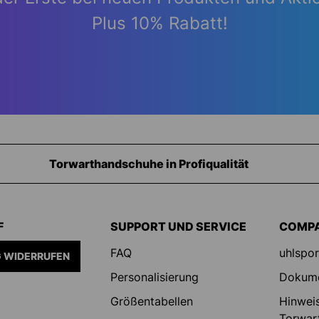
Plus 10% Rabatt!
Ausrüstung für Torhüter
F
SUPPORT UND SERVICE
COMP
FAQ
uhlspor
 WIDERRUFEN
Personalisierung
Dokum
Größentabellen
Hinweis
Torwar