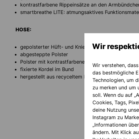
kontrastfarbene Rippeinsätze an den Armbündche
smartbreathe LITE: atmungsaktives Funktionsmater
HOSE:
Wir respekti
gepolsterter Hüft- und Kniebereich
abgesteppte Polster
Polster mit kontrastfarbener Umstickung
Wir verstehen, dass
fixierte Kordel im Bund
das bestmögliche Ei
hergestellt aus recyceltem Polyester "FOR THE P
Technologien, um d
zu merken und um u
soll. Wenn du auf „A
Cookies, Tags, Pixe
deine Nutzung unse
Instagram zu Marke
„Informationen über
ändern. Mit Klick au