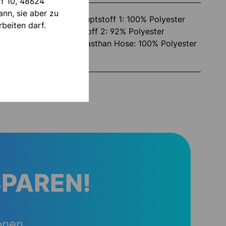
ff 10, 48624
nn, sie aber zu
:
SHIRT, SHIRT: Hauptstoff 1: 100% Polyester
beiten darf.
(recycelt) Haupstoff 2: 92% Polyester
(recycelt) / 8% Elasthan Hose: 100% Polyester
(recycelt)
er
100530301
SPAREN!
onen.