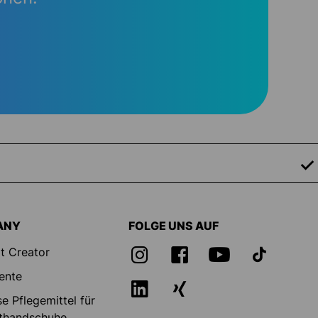
ANY
FOLGE UNS AUF
t Creator
ente
e Pflegemittel für
thandschuhe