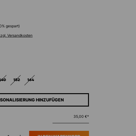
0
% gespart)
zzgl. Versandkosten
ählen
140
152
164
(DIESE OPTION IST ZURZEIT NICHT VERFÜGBAR.)
(DIESE OPTION IST ZURZEIT NICHT VERFÜGBAR.)
(DIESE OPTION IST ZURZEIT NICHT VERFÜGBAR.)
SONALISIERUNG HINZUFÜGEN
35,00 €*