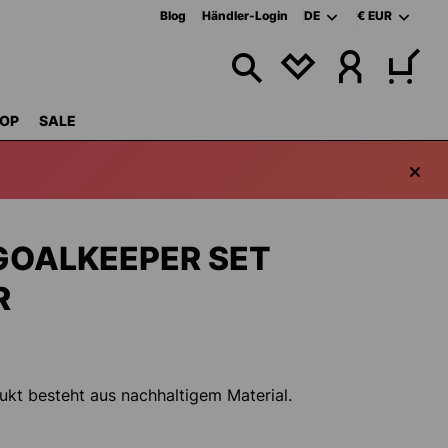
Blog
Händler-Login
DE
€
EUR
DU HAST 0 PRODU
OP
SALE
GOALKEEPER SET
R
ukt besteht aus nachhaltigem Material.