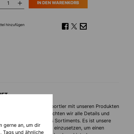
IN DEN WARENKORB
tel hinzufügen
NET
 es, Sportlerinnen und Sportler mit unseren Produkten
n. Faser für Faser betrachten wir alle Details und
 Nachhaltigkeit unseres Sortiments. Es ist unsere
m gerne an, um dir
iche Ressourcen bedacht einzusetzen, um einen
, Tags und ähnliche