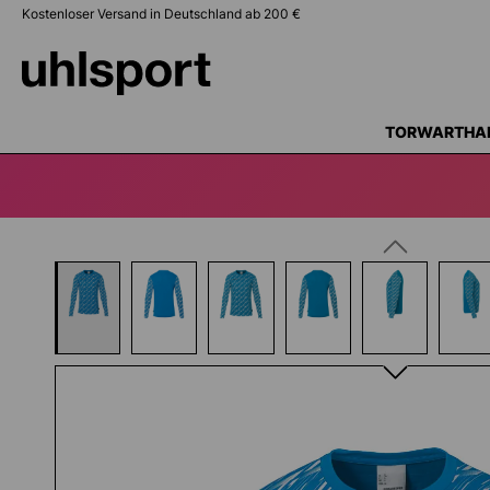
Kostenloser Versand in Deutschland ab 200 €
springen
Zur Hauptnavigation springen
TORWARTHA
Bildergalerie überspringen