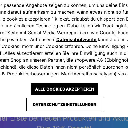
kleinstmöglic
ir passende Angebote zeigen zu können, um uns deine Eins
ns darauf aufmerksam zu machen, wenn etwas nicht so fun
lle cookies akzeptieren “ klickst, erlaubst du uhlsport den 
Materialcode
ln und ähnlichen Technologien. Dabei teilen wir Trackingin
rer Seite mit Social Media Werbepartnern wie Google, Fac
tingzwecken. Auf unserer
Datenschutzseite
kannst du im 
Artikelnumm
 Cookies“ mehr über Cookies erfahren. Deine Einwilligung k
f „Alles akzeptieren“ erteilen Sie Ihre Einwilligung auch in 
serem Shop an unseren Partner, die shopware AG (Ebbingho
hland), die diese Daten Ihnen nicht persönlich zuordnen ka
.B. Produktverbesserungen, Marktverhaltensanalysen) verar
INFORMIERT UND 
ALLE COOKIES AKZEPTIEREN
DATENSCHUTZEINSTELLUNGEN
der Erste bei neuen Produkten und Akti