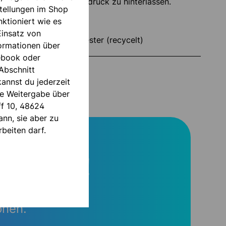
hen ökologischen Fußabdruck zu hinterlassen.
tellungen im Shop
ktioniert wie es
Einsatz von
:
100% Polyester (recycelt)
formationen über
ebook oder
Abschnitt
er
100531842
annst du jederzeit
die Weitergabe über
ff 10, 48624
nn, sie aber zu
beiten darf.
SPAREN!
onen.