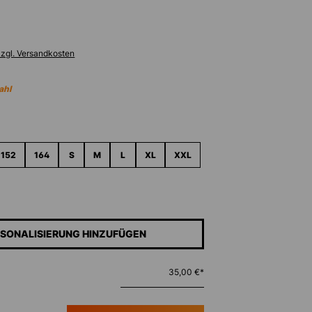
zzgl. Versandkosten
ahl
ählen
152
164
S
M
L
XL
XXL
SONALISIERUNG HINZUFÜGEN
35,00 €*