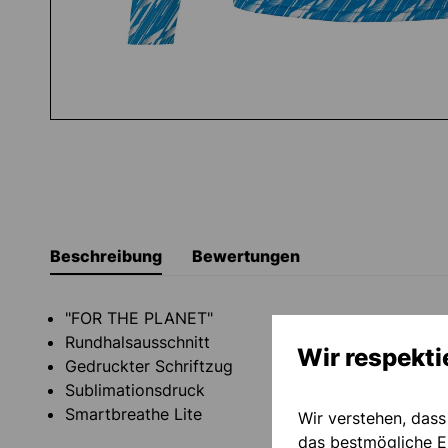
Beschreibung
Bewertungen
"FOR THE PLANET"
Rundhalsausschnitt
Wir respekti
Gedruckter Schriftzug
Sublimationsdruck
Smartbreathe Lite
Wir verstehen, dass
das bestmögliche Ei