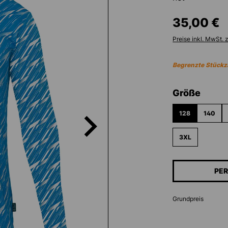
35,00 €
Preise inkl. MwSt. 
Begrenzte Stückz
ausw
Größe
128
140
3XL
PER
Grundpreis