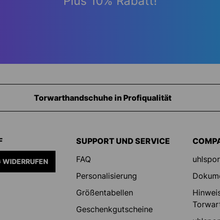
Plus 10% Rabatt!
Ausrüstung für Torhüter
F
SUPPORT UND SERVICE
COMP
FAQ
uhlspor
 WIDERRUFEN
Personalisierung
Dokum
Größentabellen
Hinweis
Torwar
Geschenkgutscheine