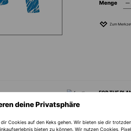
Menge
Zum Merkzet
FOR THE PLA
eren deine Privatsphäre
Unser Ziel ist
zu unterstütze
verbessern die
 dir Cookies auf den Keks gehen. Wir bieten sie dir trotzde
Pflicht natürl
nkaufserlebnis bieten zu können. Wir nutzen Cookies, Pixel