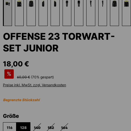
OFFENSE 23 TORWART-
SET JUNIOR
18,00 €
%
60,00 €
(
70
% gespart)
Preise inkl. MwSt. zzgl. Versandkosten
Begrenzte Stückzahl
auswählen
Größe
116
128
140
152
164