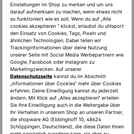
Einstellungen im Shop zu merken und um uns
Beschreibung
darauf aufmerksam zu machen, wenn etwas nicht
Stehkragen mit integrierter Kapuze
so funktioniert wie es soll. Wenn du auf „Alle
wasserabweisendes Coating, 1500 mm Wassersäule
cookies akzeptieren “ klickst, erlaubst du uhlsport
durchgehendes Jackenfutter mit Öffnung fü…
Mehr
den Einsatz von Cookies, Tags, Pixeln und
ähnlichen Technologien. Dabei teilen wir
Bewertungen
Trackinginformationen über deine Nutzung
unserer Seite mit Social Media Werbepartnern wie
Google, Facebook oder Instagram zu
Marketingzwecken. Auf unserer
Datenschutzseite
kannst du im Abschnitt
„Informationen über Cookies“ mehr über Cookies
Produktgalerie überspringen
Similar Items
erfahren. Deine Einwilligung kannst du jederzeit
ändern. Mit Klick auf „Alles akzeptieren“ erteilen
Sie Ihre Einwilligung auch in die Weitergabe über
Ihr Verhalten in unserem Shop an unseren Partner,
die shopware AG (Ebbinghoff 10, 48624
Schöppingen, Deutschland), die diese Daten Ihnen
nicht persönlich zuordnen kann, sie aber zu