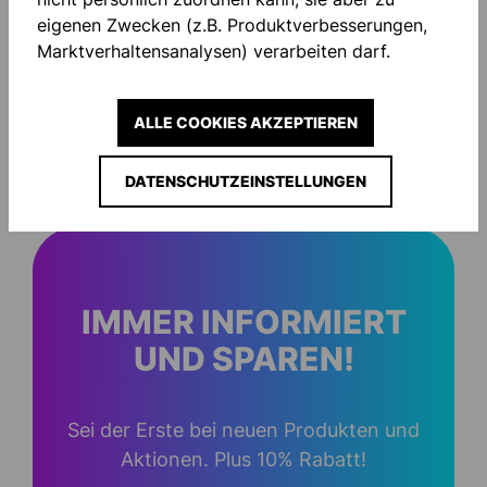
eigenen Zwecken (z.B. Produktverbesserungen,
Marktverhaltensanalysen) verarbeiten darf.
ALLE COOKIES AKZEPTIEREN
STREAM 22 TORWART TRIKOT
STREAM 22 TRI
10,50 €*
6,00 €*
DATENSCHUTZEINSTELLUNGEN
IMMER INFORMIERT
UND SPAREN!
Sei der Erste bei neuen Produkten und
Aktionen. Plus 10% Rabatt!