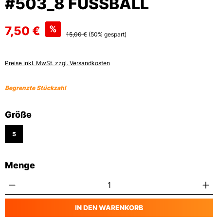
#503_8 FUSSBALL
7,50 €
%
15,00 €
(50% gespart)
Preise inkl. MwSt. zzgl. Versandkosten
Begrenzte Stückzahl
auswählen
Größe
5
Menge
Produkt Anzahl: Gib den gewünschten Wert
IN DEN WARENKORB