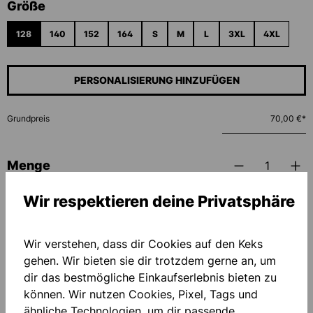
auswählen
Größe
128
140
152
164
S
M
L
3XL
4XL
PERSONALISIERUNG HINZUFÜGEN
Grundpreis
70,00 €*
Menge
IN DEN WARENKORB
Wir respektieren deine Privatsphäre
Wir verstehen, dass dir Cookies auf den Keks
Zum Merkzettel hinzufügen
gehen. Wir bieten sie dir trotzdem gerne an, um
dir das bestmögliche Einkaufserlebnis bieten zu
können. Wir nutzen Cookies, Pixel, Tags und
ähnliche Technologien, um dir passende