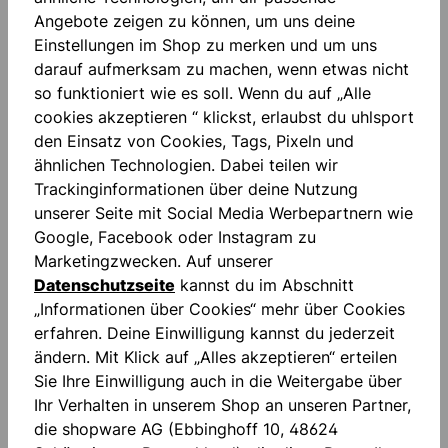
Angebote zeigen zu können, um uns deine
Einstellungen im Shop zu merken und um uns
darauf aufmerksam zu machen, wenn etwas nicht
Beschreibung
so funktioniert wie es soll. Wenn du auf „Alle
"FOR THE PLANET" Seitliche Reißverschlusstaschen
cookies akzeptieren “ klickst, erlaubst du uhlsport
Gedruckter Schriftzug Einfassband an Ärmel und
den Einsatz von Cookies, Tags, Pixeln und
Saum Hochabschließender Kra…
Mehr
ähnlichen Technologien. Dabei teilen wir
Trackinginformationen über deine Nutzung
Bewertungen
unserer Seite mit Social Media Werbepartnern wie
Google, Facebook oder Instagram zu
Marketingzwecken. Auf unserer
Datenschutzseite
kannst du im Abschnitt
„Informationen über Cookies“ mehr über Cookies
erfahren. Deine Einwilligung kannst du jederzeit
ändern. Mit Klick auf „Alles akzeptieren“ erteilen
Produktgalerie überspringen
Similar Items
Sie Ihre Einwilligung auch in die Weitergabe über
Ihr Verhalten in unserem Shop an unseren Partner,
die shopware AG (Ebbinghoff 10, 48624