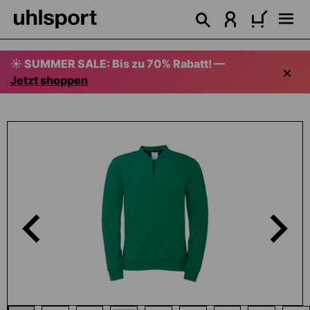
alt springen
☀️ SUMMER SALE: Bis zu 70% Rabatt! —
Jetzt shoppen
Bildergalerie überspringen