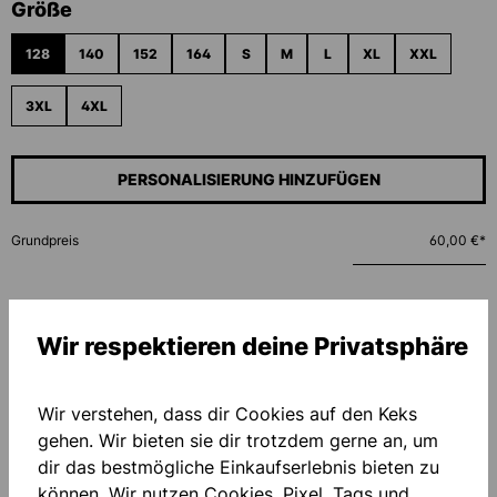
auswählen
Größe
128
140
152
164
S
M
L
XL
XXL
3XL
4XL
PERSONALISIERUNG HINZUFÜGEN
Grundpreis
60,00 €*
Menge
Wir respektieren deine Privatsphäre
IN DEN WARENKORB
Wir verstehen, dass dir Cookies auf den Keks
gehen. Wir bieten sie dir trotzdem gerne an, um
Zum Merkzettel hinzufügen
dir das bestmögliche Einkaufserlebnis bieten zu
können. Wir nutzen Cookies, Pixel, Tags und