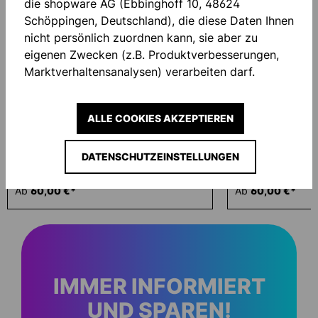
die shopware AG (Ebbinghoff 10, 48624
Schöppingen, Deutschland), die diese Daten Ihnen
nicht persönlich zuordnen kann, sie aber zu
eigenen Zwecken (z.B. Produktverbesserungen,
Marktverhaltensanalysen) verarbeiten darf.
ALLE COOKIES AKZEPTIEREN
DATENSCHUTZEINSTELLUNGEN
ID COLLEGE JACKE
ID COLLEGE JA
Ab
60,00 €*
Ab
60,00 €*
IMMER INFORMIERT
UND SPAREN!