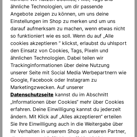
ähnliche Technologien, um dir passende
Angebote zeigen zu können, um uns deine
Einstellungen im Shop zu merken und um uns
darauf aufmerksam zu machen, wenn etwas nicht
so funktioniert wie es soll. Wenn du auf „Alle
Beschreibung
cookies akzeptieren “ klickst, erlaubst du uhlsport
Rippabschluss am Ärmel "FOR THE PLANET"
den Einsatz von Cookies, Tags, Pixeln und
Seitliche Reißverschlusstaschen Gedruckter
ähnlichen Technologien. Dabei teilen wir
Schriftzug Elastischer Rippbund Collegek…
Mehr
Trackinginformationen über deine Nutzung
unserer Seite mit Social Media Werbepartnern wie
Bewertungen
Google, Facebook oder Instagram zu
Marketingzwecken. Auf unserer
Datenschutzseite
kannst du im Abschnitt
„Informationen über Cookies“ mehr über Cookies
erfahren. Deine Einwilligung kannst du jederzeit
ändern. Mit Klick auf „Alles akzeptieren“ erteilen
Sie Ihre Einwilligung auch in die Weitergabe über
Produktgalerie überspringen
Similar Items
Ihr Verhalten in unserem Shop an unseren Partner,