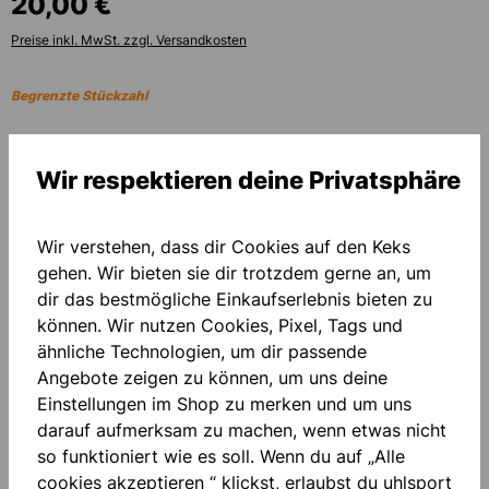
20,00 €
Preise inkl. MwSt. zzgl. Versandkosten
Begrenzte Stückzahl
auswählen
Größe
Wir respektieren deine Privatsphäre
116
128
140
152
164
S
M
L
XL
Wir verstehen, dass dir Cookies auf den Keks
XXL
3XL
gehen. Wir bieten sie dir trotzdem gerne an, um
dir das bestmögliche Einkaufserlebnis bieten zu
PERSONALISIERUNG HINZUFÜGEN
können. Wir nutzen Cookies, Pixel, Tags und
ähnliche Technologien, um dir passende
Angebote zeigen zu können, um uns deine
Grundpreis
20,00 €*
Einstellungen im Shop zu merken und um uns
darauf aufmerksam zu machen, wenn etwas nicht
Menge
so funktioniert wie es soll. Wenn du auf „Alle
cookies akzeptieren “ klickst, erlaubst du uhlsport