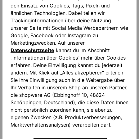
IN DEN WARENKORB
den Einsatz von Cookies, Tags, Pixeln und
ähnlichen Technologien. Dabei teilen wir
Trackinginformationen über deine Nutzung
unserer Seite mit Social Media Werbepartnern wie
Zum Merkzettel hinzufügen
Google, Facebook oder Instagram zu
Marketingzwecken. Auf unserer
Datenschutzseite
kannst du im Abschnitt
„Informationen über Cookies“ mehr über Cookies
erfahren. Deine Einwilligung kannst du jederzeit
ändern. Mit Klick auf „Alles akzeptieren“ erteilen
Sie Ihre Einwilligung auch in die Weitergabe über
Beschreibung
Ihr Verhalten in unserem Shop an unseren Partner,
"FOR THE PLANET" Schnittechnisches Design
die shopware AG (Ebbinghoff 10, 48624
Kontrastfarbene Mesh-Einsätze Gedruckter
Schöppingen, Deutschland), die diese Daten Ihnen
Schriftzug Gedrucktes Logo Seitlic…
Mehr
nicht persönlich zuordnen kann, sie aber zu
eigenen Zwecken (z.B. Produktverbesserungen,
Bewertungen
Marktverhaltensanalysen) verarbeiten darf.