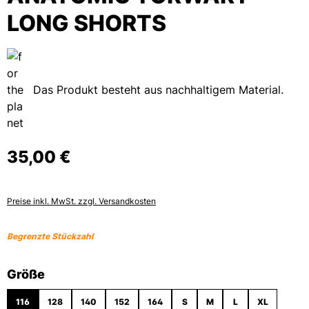
LONG SHORTS
Das Produkt besteht aus nachhaltigem Material.
35,00 €
Preise inkl. MwSt. zzgl. Versandkosten
Begrenzte Stückzahl
auswählen
Größe
116
128
140
152
164
S
M
L
XL