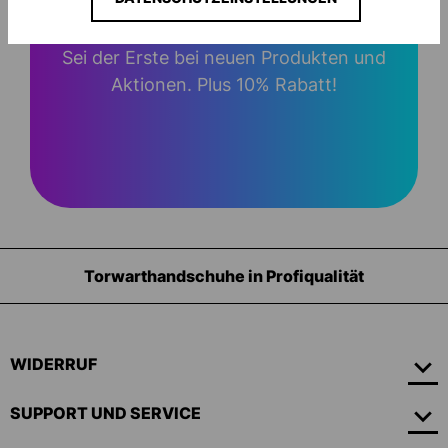
Sei der Erste bei neuen Produkten und
Aktionen. Plus 10% Rabatt!
t
Ausrüstung für Torhüter
WIDERRUF
SUPPORT UND SERVICE