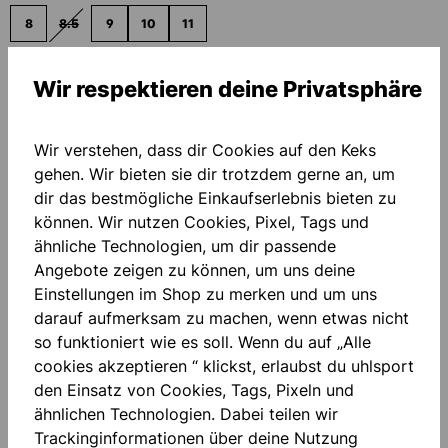
8
8.5
9
10
11
(DIESE OPTION IST ZURZEIT NICHT VERFÜGBAR.)
Welche Größe passt mir?
Wir respektieren deine Privatsphäre
PERSONALISIERUNG HINZUFÜGEN
Wir verstehen, dass dir Cookies auf den Keks
gehen. Wir bieten sie dir trotzdem gerne an, um
dir das bestmögliche Einkaufserlebnis bieten zu
Grundpreis
18,00 €*
können. Wir nutzen Cookies, Pixel, Tags und
ähnliche Technologien, um dir passende
Menge
Angebote zeigen zu können, um uns deine
Einstellungen im Shop zu merken und um uns
IN DEN WARENKORB
darauf aufmerksam zu machen, wenn etwas nicht
so funktioniert wie es soll. Wenn du auf „Alle
cookies akzeptieren “ klickst, erlaubst du uhlsport
Zum Merkzettel hinzufügen
den Einsatz von Cookies, Tags, Pixeln und
ähnlichen Technologien. Dabei teilen wir
Trackinginformationen über deine Nutzung