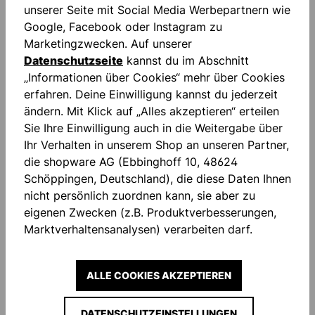
unserer Seite mit Social Media Werbepartnern wie
Google, Facebook oder Instagram zu
Marketingzwecken. Auf unserer
Datenschutzseite
kannst du im Abschnitt
„Informationen über Cookies“ mehr über Cookies
Beschreibung
erfahren. Deine Einwilligung kannst du jederzeit
Starter Resist+: Dauerhafter Spaß! Die speziell für
ändern. Mit Klick auf „Alles akzeptieren“ erteilen
Kunstrasen und Hartböden entwickelte RESIST-
Sie Ihre Einwilligung auch in die Weitergabe über
Range basiert auf einer opti…
Mehr
Ihr Verhalten in unserem Shop an unseren Partner,
Bewertungen
die shopware AG (Ebbinghoff 10, 48624
Schöppingen, Deutschland), die diese Daten Ihnen
nicht persönlich zuordnen kann, sie aber zu
eigenen Zwecken (z.B. Produktverbesserungen,
Marktverhaltensanalysen) verarbeiten darf.
ALLE COOKIES AKZEPTIEREN
IMMER INFORMIERT
UND SPAREN!
DATENSCHUTZEINSTELLUNGEN