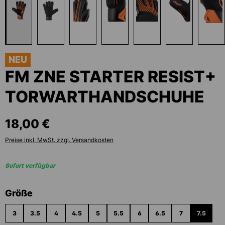
NEU
FM ZNE STARTER RESIST+
TORWARTHANDSCHUHE
18,00 €
Preise inkl. MwSt. zzgl. Versandkosten
Sofort verfügbar
auswählen
Größe
3
3.5
4
4.5
5
5.5
6
6.5
7
7.5